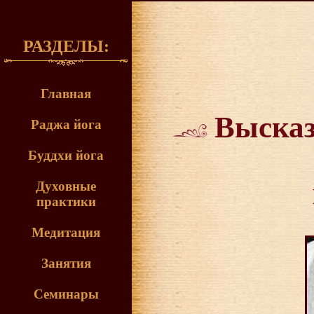
РАЗДЕЛЫ:
Главная
Высказ
Раджа йога
Буддхи йога
Духовные
практики
Медитация
Занятия
Семинары